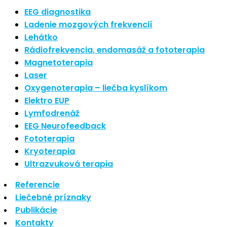
Nové polarizované svetlo
EEG diagnostika
So psoriázou netreba žiť
Ladenie mozgových frekvencií
Rozšírenie služieb
Lehátko
Hudba a vývoj mozgu
Rádiofrekvencia, endomasáž a fototerapia
Magnetoterapia
Najnovšie komentáre
Laser
Oxygenoterapia – liečba kyslíkom
Žiadne komentáre na zobrazenie.
Elektro EUP
Archív
Lymfodrenáž
EEG Neurofeedback
september 2021
Fototerapia
apríl 2021
Kryoterapia
august 2020
Ultrazvuková terapia
Kategórie
Referencie
Liečebné príznaky
Nezaradené
Publikácie
Skin Care
Kontakty
Zdravý štýl