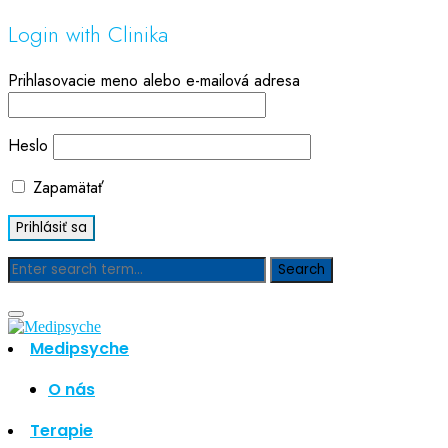
Login with Clinika
Prihlasovacie meno alebo e-mailová adresa
Heslo
Zapamätať
Blog
Medipsyche
Hľadať
Hľadať
O nás
Najnovšie články
Terapie