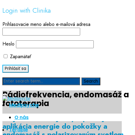
Login with Clinika
Prihlasovacie meno alebo e-mailová adresa
Heslo
Zapamätať
Rádiofrekvencia, endomasáž a
fototerapia
Medipsyche
Trojica ošetrení jedným prístojom –
O nás
aplikácia energie do pokožky a
Terapie
endomasáž s polarizovaným svetlom