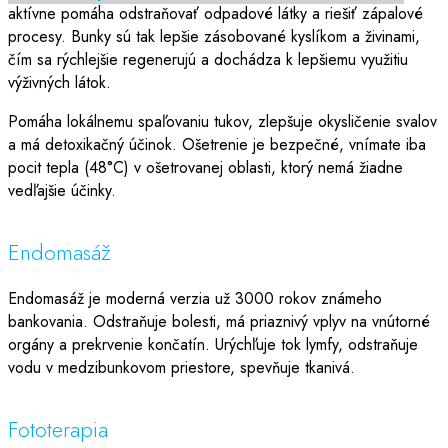
aktívne pomáha odstraňovať odpadové látky a riešiť zápalové
procesy. Bunky sú tak lepšie zásobované kyslíkom a živinami,
čím sa rýchlejšie regenerujú a dochádza k lepšiemu využitiu
výživných látok.
Pomáha lokálnemu spaľovaniu tukov, zlepšuje okysličenie svalov
a má detoxikačný účinok. Ošetrenie je bezpečné, vnímate iba
pocit tepla (48°C) v ošetrovanej oblasti, ktorý nemá žiadne
vedľajšie účinky.
Endomasáž
Endomasáž je moderná verzia už 3000 rokov známeho
bankovania. Odstraňuje bolesti, má priaznivý vplyv na vnútorné
orgány a prekrvenie končatín. Urýchľuje tok lymfy, odstraňuje
vodu v medzibunkovom priestore, spevňuje tkanivá.
Fototerapia