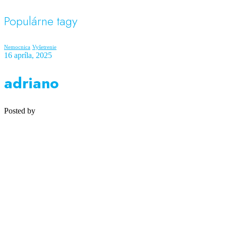
Populárne tagy
Nemocnica
Vyšetrenie
16 apríla, 2025
adriano
Posted by