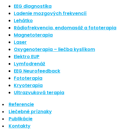
Najnovšie články
EEG diagnostika
Ladenie mozgových frekvencií
Lehátko
Nové polarizované svetlo
Rádiofrekvencia, endomasáž a fototerapia
So psoriázou netreba žiť
Magnetoterapia
Rozšírenie služieb
Laser
Hudba a vývoj mozgu
Oxygenoterapia – liečba kyslíkom
Elektro EUP
Lymfodrenáž
Najnovšie komentáre
EEG Neurofeedback
Fototerapia
Kryoterapia
Žiadne komentáre na zobrazenie.
Ultrazvuková terapia
Archív
Referencie
Liečebné príznaky
Publikácie
september 2021
Kontakty
apríl 2021