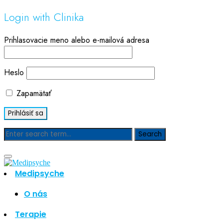
Login with Clinika
Prihlasovacie meno alebo e-mailová adresa
Heslo
Zapamätať
Blog
Medipsyche
Hľadať
Hľadať
O nás
Najnovšie články
Terapie