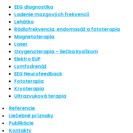
Nové polarizované svetlo
EEG diagnostika
So psoriázou netreba žiť
Ladenie mozgových frekvencií
Rozšírenie služieb
Lehátko
Hudba a vývoj mozgu
Rádiofrekvencia, endomasáž a fototerapia
Magnetoterapia
Najnovšie komentáre
Laser
Oxygenoterapia – liečba kyslíkom
Žiadne komentáre na zobrazenie.
Elektro EUP
Archív
Lymfodrenáž
EEG Neurofeedback
september 2021
Fototerapia
apríl 2021
Kryoterapia
august 2020
Ultrazvuková terapia
Kategórie
Referencie
Liečebné príznaky
Nezaradené
Publikácie
Skin Care
Kontakty
Zdravý štýl