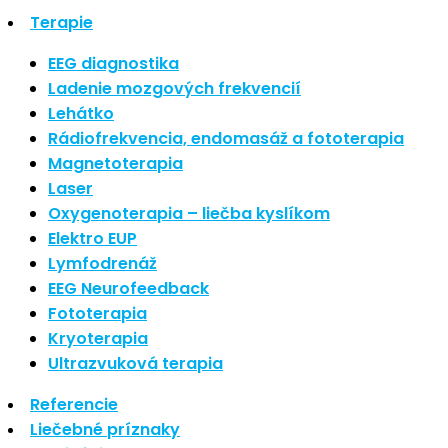
Terapie
Nové polarizované svetlo
So psoriázou netreba žiť
EEG diagnostika
Rozšírenie služieb
Ladenie mozgových frekvencií
Hudba a vývoj mozgu
Lehátko
Rádiofrekvencia, endomasáž a fototerapia
Magnetoterapia
Najnovšie komentáre
Laser
Oxygenoterapia – liečba kyslíkom
Žiadne komentáre na zobrazenie.
Elektro EUP
Lymfodrenáž
Archív
EEG Neurofeedback
Fototerapia
september 2021
Kryoterapia
apríl 2021
Ultrazvuková terapia
august 2020
Referencie
Kategórie
Liečebné príznaky