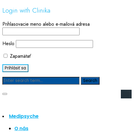
Login with Clinika
Prihlasovacie meno alebo e-mailová adresa
Heslo
Zapamätať
Blog
Hľadať
Hľadať
Medipsyche
Najnovšie články
O nás