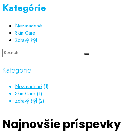
Kategórie
Nezaradené
Skin Care
Zdravý štýl
Kategórie
Nezaradené
(1)
Skin Care
(1)
Zdravý štýl
(2)
Najnovšie príspevky