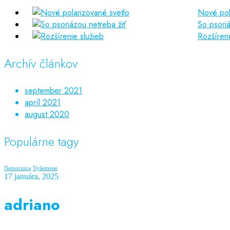
Nové pol
So psoriá
Rozšíreni
Archív článkov
september 2021
apríl 2021
august 2020
Populárne tagy
Nemocnica
Vyšetrenie
17 januára, 2025
adriano