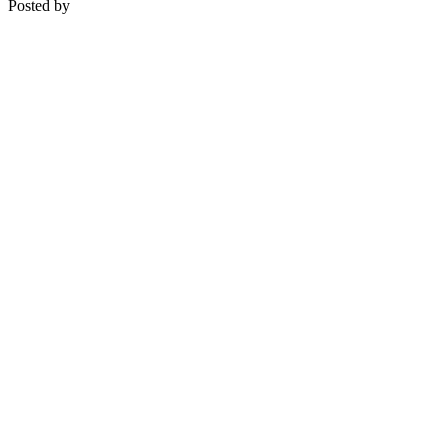
Posted by
Medipsyche
Košecká 32/25, Ilava
0948 274 721 – objednávky