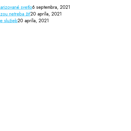
arizované svetlo
6 septembra, 2021
zou netreba žiť
20 apríla, 2021
e služieb
20 apríla, 2021