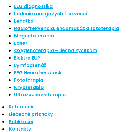
Najnovšie články
EEG diagnostika
Ladenie mozgových frekvencií
Lehátko
Nové polarizované svetlo
Rádiofrekvencia, endomasáž a fototerapia
So psoriázou netreba žiť
Magnetoterapia
Rozšírenie služieb
Hudba a vývoj mozgu
Laser
Oxygenoterapia – liečba kyslíkom
Najnovšie komentáre
Elektro EUP
Lymfodrenáž
EEG Neurofeedback
Žiadne komentáre na zobrazenie.
Fototerapia
Kryoterapia
Archív
Ultrazvuková terapia
Referencie
september 2021
Liečebné príznaky
apríl 2021
Publikácie
august 2020
Kontakty