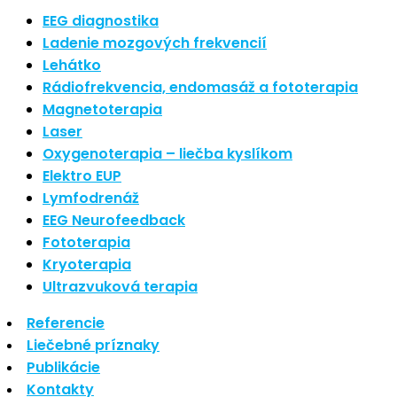
Nové polarizované svetlo
EEG diagnostika
So psoriázou netreba žiť
Ladenie mozgových frekvencií
Rozšírenie služieb
Lehátko
Hudba a vývoj mozgu
Rádiofrekvencia, endomasáž a fototerapia
Magnetoterapia
Najnovšie komentáre
Laser
Oxygenoterapia – liečba kyslíkom
Žiadne komentáre na zobrazenie.
Elektro EUP
Archív
Lymfodrenáž
EEG Neurofeedback
september 2021
Fototerapia
apríl 2021
Kryoterapia
august 2020
Ultrazvuková terapia
Kategórie
Referencie
Liečebné príznaky
Nezaradené
Publikácie
Skin Care
Kontakty
Zdravý štýl