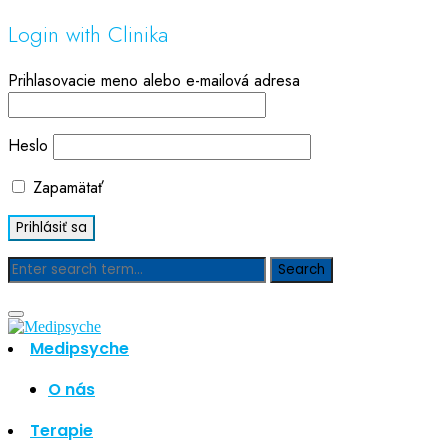
Login with Clinika
Prihlasovacie meno alebo e-mailová adresa
Heslo
Zapamätať
Blog
Medipsyche
Hľadať
Hľadať
O nás
Najnovšie články
Terapie