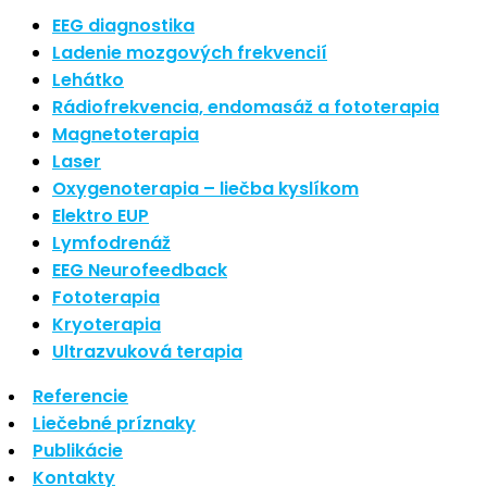
Nové polarizované svetlo
EEG diagnostika
So psoriázou netreba žiť
Ladenie mozgových frekvencií
Rozšírenie služieb
Lehátko
Hudba a vývoj mozgu
Rádiofrekvencia, endomasáž a fototerapia
Magnetoterapia
Najnovšie komentáre
Laser
Oxygenoterapia – liečba kyslíkom
Žiadne komentáre na zobrazenie.
Elektro EUP
Archív
Lymfodrenáž
EEG Neurofeedback
september 2021
Fototerapia
apríl 2021
Kryoterapia
august 2020
Ultrazvuková terapia
Kategórie
Referencie
Liečebné príznaky
Nezaradené
Publikácie
Skin Care
Kontakty
Zdravý štýl