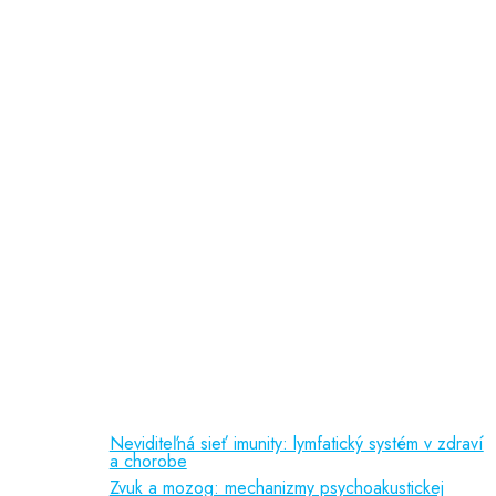
Ochrana osobných údajov
doc. PhDr. Slávka Čepelová, PhD.
MUDr. Jana Majerčáková
MUDr. Martina Roubalová
PaedDr. Lucia Košťálová
psychologička
Odporúčame
Vedecká činnosť
(150 kB)
Liečebné príznaky
(92 kB)
Referencie
(388 kB)
Publikačná činnosť
Neviditeľná sieť imunity: lymfatický systém v zdraví
a chorobe
Zvuk a mozog: mechanizmy psychoakustickej