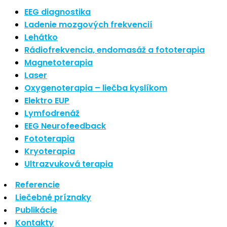
Nové polarizované svetlo
EEG diagnostika
So psoriázou netreba žiť
Ladenie mozgových frekvencií
Rozšírenie služieb
Lehátko
Hudba a vývoj mozgu
Rádiofrekvencia, endomasáž a fototerapia
Magnetoterapia
Najnovšie komentáre
Laser
Oxygenoterapia – liečba kyslíkom
Žiadne komentáre na zobrazenie.
Elektro EUP
Archív
Lymfodrenáž
EEG Neurofeedback
september 2021
Fototerapia
apríl 2021
Kryoterapia
august 2020
Ultrazvuková terapia
Kategórie
Referencie
Liečebné príznaky
Nezaradené
Publikácie
Skin Care
Kontakty
Zdravý štýl