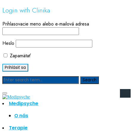
Login with Clinika
Prihlasovacie meno alebo e-mailová adresa
Heslo
Zapamätať
Blog
Medipsyche
Hľadať
Hľadať
O nás
Najnovšie články
Terapie