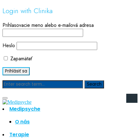
Login with Clinika
Prihlasovacie meno alebo e-mailová adresa
Heslo
Zapamätať
Blog
Medipsyche
Hľadať
Hľadať
O nás
Najnovšie články
Terapie