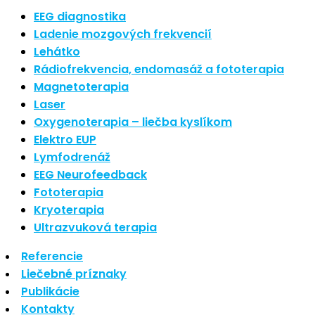
Nové polarizované svetlo
EEG diagnostika
So psoriázou netreba žiť
Ladenie mozgových frekvencií
Rozšírenie služieb
Lehátko
Hudba a vývoj mozgu
Rádiofrekvencia, endomasáž a fototerapia
Magnetoterapia
Najnovšie komentáre
Laser
Oxygenoterapia – liečba kyslíkom
Žiadne komentáre na zobrazenie.
Elektro EUP
Archív
Lymfodrenáž
EEG Neurofeedback
september 2021
Fototerapia
apríl 2021
Kryoterapia
august 2020
Ultrazvuková terapia
Kategórie
Referencie
Liečebné príznaky
Nezaradené
Publikácie
Skin Care
Kontakty
Zdravý štýl