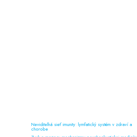
Ochrana osobných údajov
doc. PhDr. Slávka Čepelová, PhD.
MUDr. Jana Majerčáková
MUDr. Martina Roubalová
PaedDr. Lucia Košťálová
psychologička
Odporúčame
Vedecká činnosť
(150 kB)
Liečebné príznaky
(92 kB)
Referencie
(388 kB)
Publikačná činnosť
Neviditeľná sieť imunity: lymfatický systém v zdraví a
chorobe