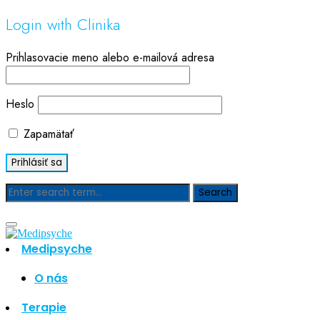
Login with Clinika
Prihlasovacie meno alebo e-mailová adresa
Heslo
Zapamätať
Blog
Medipsyche
Hľadať
Hľadať
O nás
Najnovšie články
Terapie