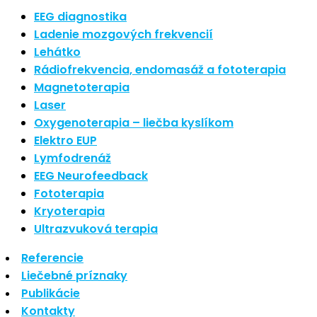
Nové polarizované svetlo
EEG diagnostika
So psoriázou netreba žiť
Ladenie mozgových frekvencií
Rozšírenie služieb
Lehátko
Hudba a vývoj mozgu
Rádiofrekvencia, endomasáž a fototerapia
Magnetoterapia
Najnovšie komentáre
Laser
Oxygenoterapia – liečba kyslíkom
Žiadne komentáre na zobrazenie.
Elektro EUP
Archív
Lymfodrenáž
EEG Neurofeedback
september 2021
Fototerapia
apríl 2021
Kryoterapia
august 2020
Ultrazvuková terapia
Kategórie
Referencie
Liečebné príznaky
Nezaradené
Publikácie
Skin Care
Kontakty
Zdravý štýl