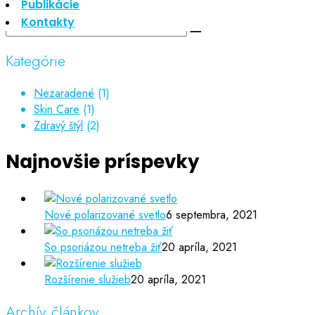
Publikácie
Kontakty
Kategórie
Nezaradené
(1)
Skin Care
(1)
Zdravý štýl
(2)
Najnovšie príspevky
Nové polarizované svetlo
6 septembra, 2021
So psoriázou netreba žiť
20 apríla, 2021
Rozšírenie služieb
20 apríla, 2021
Archív článkov