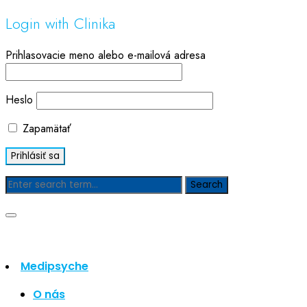
Login with Clinika
Prihlasovacie meno alebo e-mailová adresa
Heslo
Zapamätať
Blog
Hľadať
Hľadať
Medipsyche
Najnovšie články
O nás