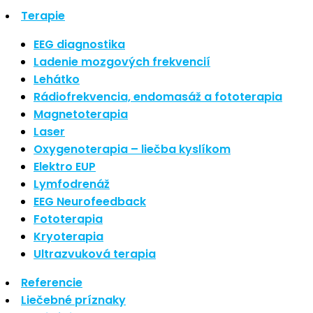
Nové polarizované svetlo
Terapie
So psoriázou netreba žiť
EEG diagnostika
Rozšírenie služieb
Ladenie mozgových frekvencií
Hudba a vývoj mozgu
Lehátko
Najnovšie komentáre
Rádiofrekvencia, endomasáž a fototerapia
Magnetoterapia
Žiadne komentáre na zobrazenie.
Laser
Oxygenoterapia – liečba kyslíkom
Archív
Elektro EUP
Lymfodrenáž
september 2021
apríl 2021
EEG Neurofeedback
august 2020
Fototerapia
Kryoterapia
Kategórie
Ultrazvuková terapia
Nezaradené
Referencie
Skin Care
Liečebné príznaky
Zdravý štýl