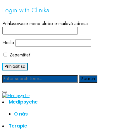
Login with Clinika
Prihlasovacie meno alebo e-mailová adresa
Heslo
Zapamätať
Blog
Medipsyche
Hľadať
Hľadať
O nás
Najnovšie články
Terapie