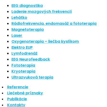
Nové polarizované svetlo
EEG diagnostika
So psoriázou netreba žiť
Ladenie mozgových frekvencií
Rozšírenie služieb
Lehátko
Hudba a vývoj mozgu
Rádiofrekvencia, endomasáž a fototerapia
Magnetoterapia
Najnovšie komentáre
Laser
Oxygenoterapia – liečba kyslíkom
Žiadne komentáre na zobrazenie.
Elektro EUP
Archív
Lymfodrenáž
EEG Neurofeedback
september 2021
Fototerapia
apríl 2021
Kryoterapia
august 2020
Ultrazvuková terapia
Kategórie
Referencie
Liečebné príznaky
Nezaradené
Publikácie
Skin Care
Kontakty
Zdravý štýl