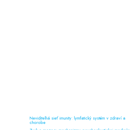
Ochrana osobných údajov
doc. PhDr. Slávka Čepelová, PhD.
MUDr. Jana Majerčáková
MUDr. Martina Roubalová
PaedDr. Lucia Košťálová
psychologička
Odporúčame
Vedecká činnosť
(150 kB)
Liečebné príznaky
(92 kB)
Referencie
(388 kB)
Publikačná činnosť
Neviditeľná sieť imunity: lymfatický systém v zdraví a
chorobe