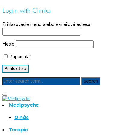
Login with Clinika
Prihlasovacie meno alebo e-mailová adresa
Heslo
Zapamätať
Blog
Medipsyche
Hľadať
Hľadať
O nás
Najnovšie články
Terapie