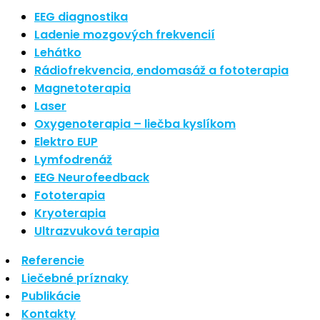
Nové polarizované svetlo
EEG diagnostika
So psoriázou netreba žiť
Ladenie mozgových frekvencií
Rozšírenie služieb
Lehátko
Hudba a vývoj mozgu
Rádiofrekvencia, endomasáž a fototerapia
Magnetoterapia
Najnovšie komentáre
Laser
Oxygenoterapia – liečba kyslíkom
Žiadne komentáre na zobrazenie.
Elektro EUP
Archív
Lymfodrenáž
EEG Neurofeedback
september 2021
Fototerapia
apríl 2021
Kryoterapia
august 2020
Ultrazvuková terapia
Kategórie
Referencie
Liečebné príznaky
Nezaradené
Publikácie
Skin Care
Kontakty
Zdravý štýl