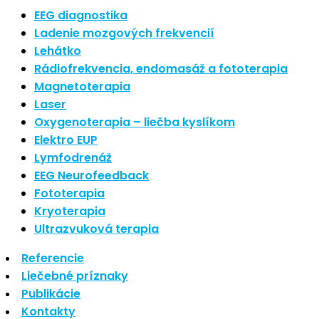
Najnovšie články
EEG diagnostika
Ladenie mozgových frekvencií
Lehátko
Nové polarizované svetlo
Rádiofrekvencia, endomasáž a fototerapia
So psoriázou netreba žiť
Magnetoterapia
Rozšírenie služieb
Hudba a vývoj mozgu
Laser
Oxygenoterapia – liečba kyslíkom
Najnovšie komentáre
Elektro EUP
Lymfodrenáž
EEG Neurofeedback
Žiadne komentáre na zobrazenie.
Fototerapia
Kryoterapia
Archív
Ultrazvuková terapia
Referencie
september 2021
Liečebné príznaky
apríl 2021
Publikácie
august 2020
Kontakty