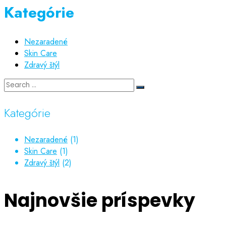
Kategórie
Nezaradené
Skin Care
Zdravý štýl
Kategórie
Nezaradené
(1)
Skin Care
(1)
Zdravý štýl
(2)
Najnovšie príspevky