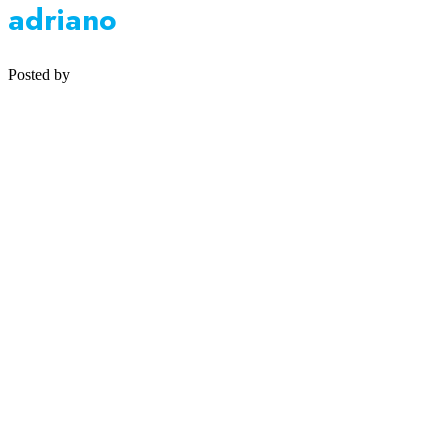
adriano
Posted by
Medipsyche
Košecká 32/25, Ilava