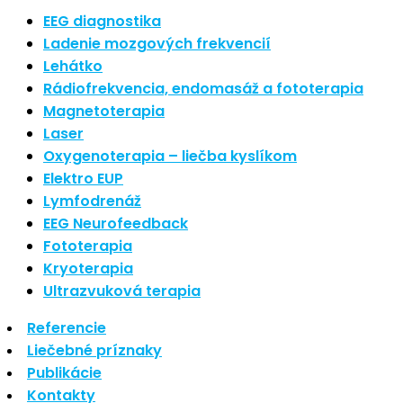
Nové polarizované svetlo
EEG diagnostika
So psoriázou netreba žiť
Ladenie mozgových frekvencií
Rozšírenie služieb
Lehátko
Hudba a vývoj mozgu
Rádiofrekvencia, endomasáž a fototerapia
Magnetoterapia
Najnovšie komentáre
Laser
Oxygenoterapia – liečba kyslíkom
Žiadne komentáre na zobrazenie.
Elektro EUP
Archív
Lymfodrenáž
EEG Neurofeedback
september 2021
Fototerapia
apríl 2021
Kryoterapia
august 2020
Ultrazvuková terapia
Kategórie
Referencie
Liečebné príznaky
Nezaradené
Publikácie
Skin Care
Kontakty
Zdravý štýl