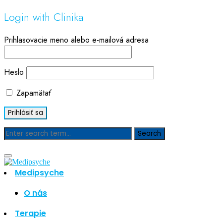
Login with Clinika
Prihlasovacie meno alebo e-mailová adresa
Heslo
Zapamätať
Blog
Medipsyche
Hľadať
Hľadať
O nás
Najnovšie články
Terapie