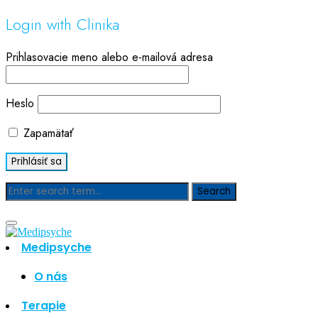
Login with Clinika
Prihlasovacie meno alebo e-mailová adresa
Heslo
Zapamätať
Blog
Medipsyche
Hľadať
Hľadať
O nás
Najnovšie články
Terapie