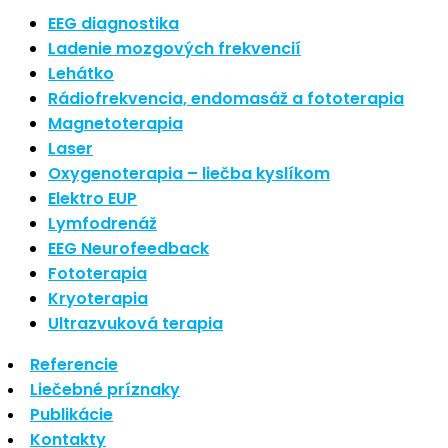
Nové polarizované svetlo
EEG diagnostika
Ladenie mozgových frekvencií
So psoriázou netreba žiť
Lehátko
Rozšírenie služieb
Rádiofrekvencia, endomasáž a fototerapia
Hudba a vývoj mozgu
Magnetoterapia
Laser
Oxygenoterapia – liečba kyslíkom
Najnovšie komentáre
Elektro EUP
Lymfodrenáž
Žiadne komentáre na zobrazenie.
EEG Neurofeedback
Archív
Fototerapia
Kryoterapia
september 2021
Ultrazvuková terapia
apríl 2021
Referencie
august 2020
Liečebné príznaky
Kategórie
Publikácie
Kontakty