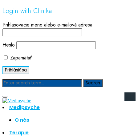
Login with Clinika
Prihlasovacie meno alebo e-mailová adresa
Heslo
Zapamätať
Blog
Medipsyche
Hľadať
Hľadať
O nás
Najnovšie články
Terapie