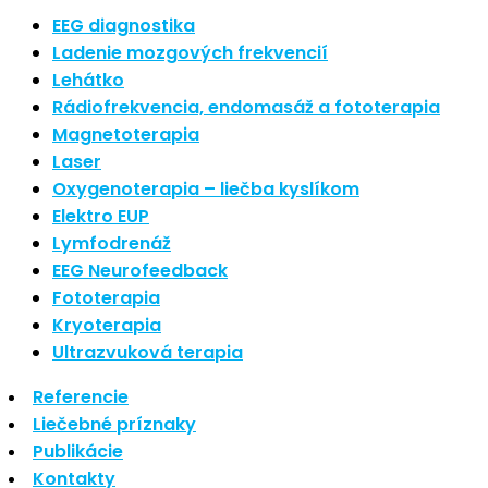
Nové polarizované svetlo
EEG diagnostika
So psoriázou netreba žiť
Ladenie mozgových frekvencií
Rozšírenie služieb
Lehátko
Hudba a vývoj mozgu
Rádiofrekvencia, endomasáž a fototerapia
Magnetoterapia
Najnovšie komentáre
Laser
Oxygenoterapia – liečba kyslíkom
Žiadne komentáre na zobrazenie.
Elektro EUP
Archív
Lymfodrenáž
EEG Neurofeedback
september 2021
Fototerapia
apríl 2021
Kryoterapia
august 2020
Ultrazvuková terapia
Kategórie
Referencie
Liečebné príznaky
Nezaradené
Publikácie
Skin Care
Kontakty
Zdravý štýl