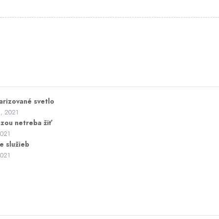
arizované svetlo
a, 2021
ázou netreba žiť
2021
e služieb
2021