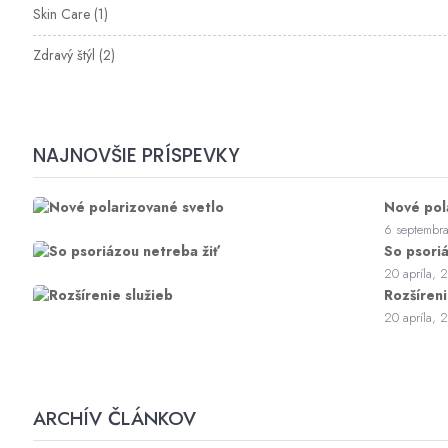
Skin Care
(1)
Zdravý štýl
(2)
NAJNOVŠIE PRÍSPEVKY
Nové pol
6 septembr
So psori
20 apríla, 
Rozšíreni
20 apríla, 
ARCHÍV ČLÁNKOV