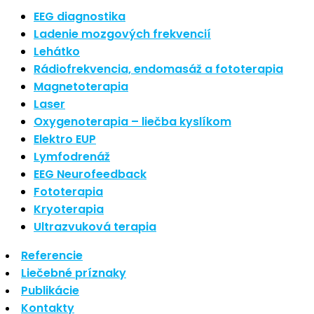
Nové polarizované svetlo
EEG diagnostika
So psoriázou netreba žiť
Ladenie mozgových frekvencií
Rozšírenie služieb
Lehátko
Hudba a vývoj mozgu
Rádiofrekvencia, endomasáž a fototerapia
Magnetoterapia
Najnovšie komentáre
Laser
Oxygenoterapia – liečba kyslíkom
Žiadne komentáre na zobrazenie.
Elektro EUP
Archív
Lymfodrenáž
EEG Neurofeedback
september 2021
Fototerapia
apríl 2021
Kryoterapia
august 2020
Ultrazvuková terapia
Kategórie
Referencie
Liečebné príznaky
Nezaradené
Publikácie
Skin Care
Kontakty
Zdravý štýl