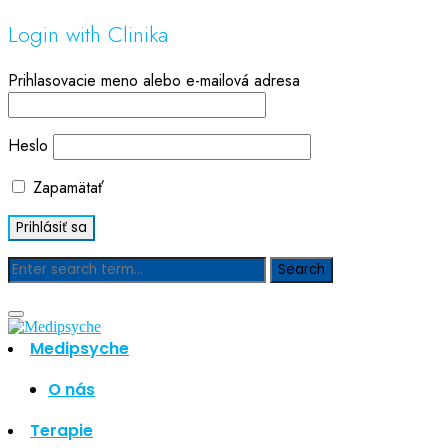
Login with Clinika
Prihlasovacie meno alebo e-mailová adresa
Heslo
Zapamätať
Blog
Medipsyche
Hľadať
Hľadať
O nás
Najnovšie články
Terapie