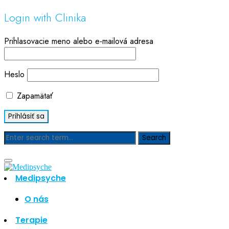
Login with Clinika
Prihlasovacie meno alebo e-mailová adresa
Heslo
Zapamätať
Blog
Medipsyche
Hľadať
Hľadať
O nás
Najnovšie články
Terapie