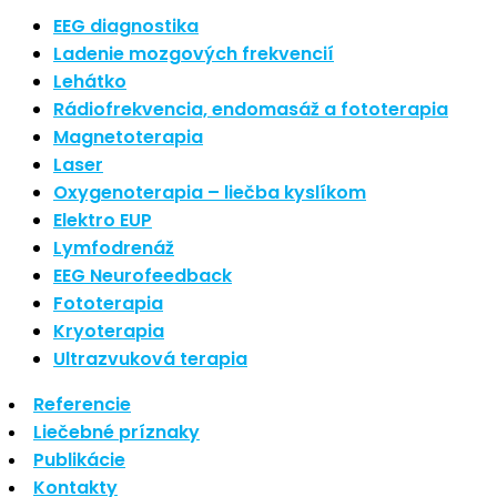
Nové polarizované svetlo
EEG diagnostika
So psoriázou netreba žiť
Ladenie mozgových frekvencií
Rozšírenie služieb
Lehátko
Hudba a vývoj mozgu
Rádiofrekvencia, endomasáž a fototerapia
Magnetoterapia
Najnovšie komentáre
Laser
Oxygenoterapia – liečba kyslíkom
Žiadne komentáre na zobrazenie.
Elektro EUP
Archív
Lymfodrenáž
EEG Neurofeedback
september 2021
Fototerapia
apríl 2021
Kryoterapia
august 2020
Ultrazvuková terapia
Kategórie
Referencie
Liečebné príznaky
Nezaradené
Publikácie
Skin Care
Kontakty
Zdravý štýl