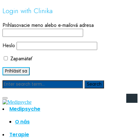
Login with Clinika
Prihlasovacie meno alebo e-mailová adresa
Heslo
Zapamätať
Blog
Medipsyche
Hľadať
Hľadať
O nás
Najnovšie články
Terapie