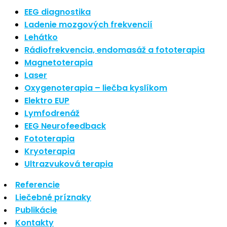
Nové polarizované svetlo
EEG diagnostika
Ladenie mozgových frekvencií
So psoriázou netreba žiť
Lehátko
Rozšírenie služieb
Rádiofrekvencia, endomasáž a fototerapia
Hudba a vývoj mozgu
Magnetoterapia
Laser
Oxygenoterapia – liečba kyslíkom
Najnovšie komentáre
Elektro EUP
Lymfodrenáž
Žiadne komentáre na zobrazenie.
EEG Neurofeedback
Archív
Fototerapia
Kryoterapia
september 2021
Ultrazvuková terapia
apríl 2021
Referencie
august 2020
Liečebné príznaky
Kategórie
Publikácie
Kontakty