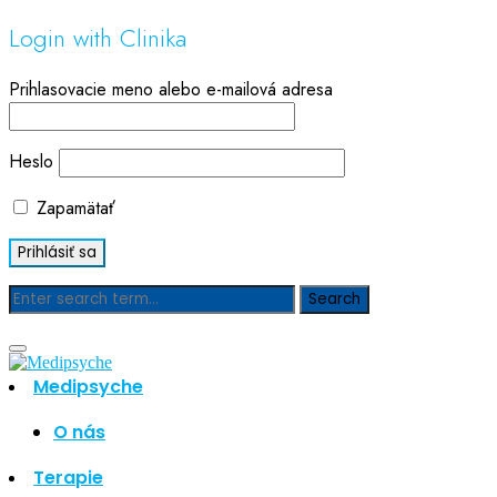
Login with Clinika
Prihlasovacie meno alebo e-mailová adresa
Heslo
Zapamätať
Blog
Medipsyche
Hľadať
Hľadať
O nás
Najnovšie články
Terapie