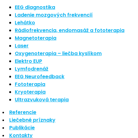
Nové polarizované svetlo
EEG diagnostika
So psoriázou netreba žiť
Ladenie mozgových frekvencií
Rozšírenie služieb
Lehátko
Hudba a vývoj mozgu
Rádiofrekvencia, endomasáž a fototerapia
Magnetoterapia
Najnovšie komentáre
Laser
Oxygenoterapia – liečba kyslíkom
Žiadne komentáre na zobrazenie.
Elektro EUP
Archív
Lymfodrenáž
EEG Neurofeedback
september 2021
Fototerapia
apríl 2021
Kryoterapia
august 2020
Ultrazvuková terapia
Kategórie
Referencie
Liečebné príznaky
Nezaradené
Publikácie
Skin Care
Kontakty
Zdravý štýl