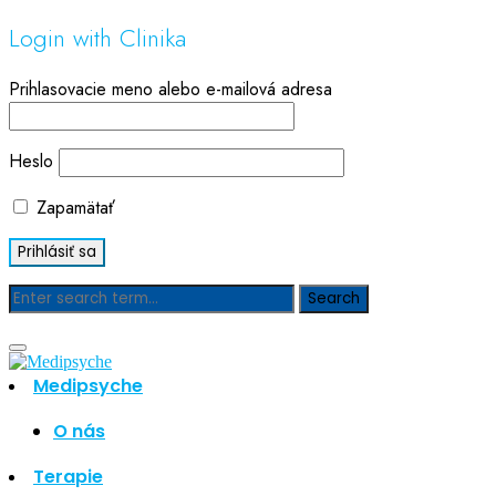
Login with Clinika
Prihlasovacie meno alebo e-mailová adresa
Heslo
Zapamätať
Blog
Medipsyche
Hľadať
Hľadať
O nás
Najnovšie články
Terapie