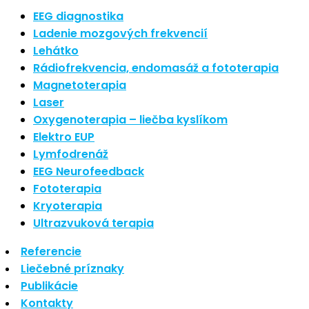
Nové polarizované svetlo
EEG diagnostika
So psoriázou netreba žiť
Ladenie mozgových frekvencií
Rozšírenie služieb
Lehátko
Hudba a vývoj mozgu
Rádiofrekvencia, endomasáž a fototerapia
Magnetoterapia
Najnovšie komentáre
Laser
Oxygenoterapia – liečba kyslíkom
Žiadne komentáre na zobrazenie.
Elektro EUP
Archív
Lymfodrenáž
EEG Neurofeedback
september 2021
Fototerapia
apríl 2021
Kryoterapia
august 2020
Ultrazvuková terapia
Kategórie
Referencie
Liečebné príznaky
Nezaradené
Publikácie
Skin Care
Kontakty
Zdravý štýl