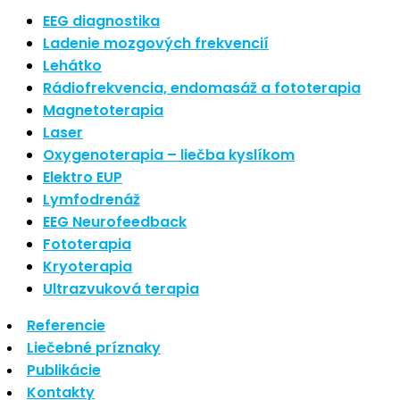
Nové polarizované svetlo
EEG diagnostika
So psoriázou netreba žiť
Ladenie mozgových frekvencií
Rozšírenie služieb
Lehátko
Hudba a vývoj mozgu
Rádiofrekvencia, endomasáž a fototerapia
Magnetoterapia
Najnovšie komentáre
Laser
Oxygenoterapia – liečba kyslíkom
Žiadne komentáre na zobrazenie.
Elektro EUP
Archív
Lymfodrenáž
EEG Neurofeedback
september 2021
Fototerapia
apríl 2021
Kryoterapia
august 2020
Ultrazvuková terapia
Kategórie
Referencie
Liečebné príznaky
Nezaradené
Publikácie
Skin Care
Kontakty
Zdravý štýl