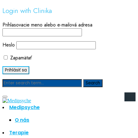
Login with Clinika
Prihlasovacie meno alebo e-mailová adresa
Heslo
Zapamätať
Blog
Medipsyche
Hľadať
Hľadať
O nás
Najnovšie články
Terapie