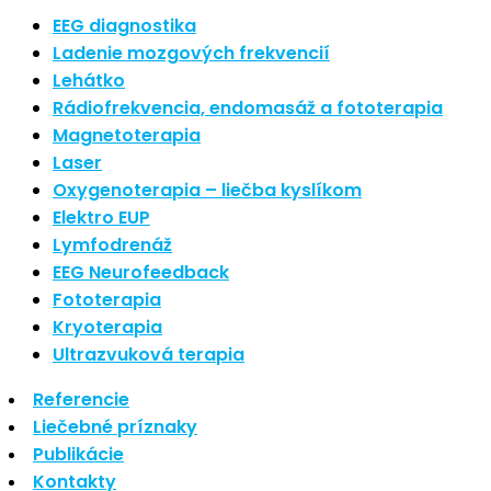
Nové polarizované svetlo
EEG diagnostika
Ladenie mozgových frekvencií
So psoriázou netreba žiť
Lehátko
Rozšírenie služieb
Rádiofrekvencia, endomasáž a fototerapia
Hudba a vývoj mozgu
Magnetoterapia
Laser
Oxygenoterapia – liečba kyslíkom
Najnovšie komentáre
Elektro EUP
Lymfodrenáž
Žiadne komentáre na zobrazenie.
EEG Neurofeedback
Archív
Fototerapia
Kryoterapia
september 2021
Ultrazvuková terapia
apríl 2021
Referencie
august 2020
Liečebné príznaky
Kategórie
Publikácie
Kontakty