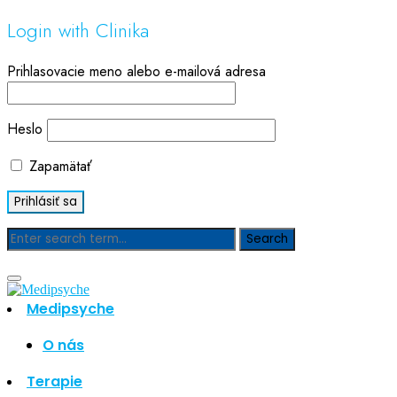
Login with Clinika
Prihlasovacie meno alebo e-mailová adresa
Heslo
Zapamätať
Blog
Medipsyche
Hľadať
Hľadať
O nás
Najnovšie články
Terapie