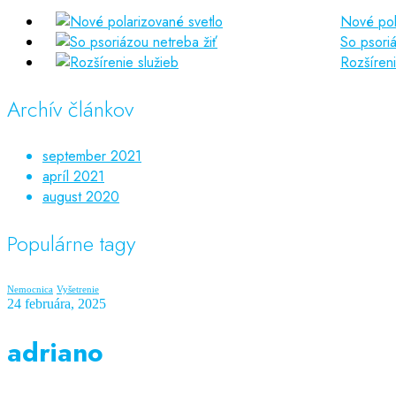
Nové pol
So psoriá
Rozšíreni
Archív článkov
september 2021
apríl 2021
august 2020
Populárne tagy
Nemocnica
Vyšetrenie
24 februára, 2025
adriano