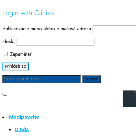
Login with Clinika
Prihlasovacie meno alebo e-mailová adresa
Heslo
Zapamätať
Blog
Medipsyche
Hľadať
Hľadať
O nás