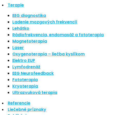
Najnovšie články
Terapie
EEG diagnostika
Nové polarizované svetlo
Ladenie mozgových frekvencií
So psoriázou netreba žiť
Lehátko
Rozšírenie služieb
Rádiofrekvencia, endomasáž a fototerapia
Hudba a vývoj mozgu
Magnetoterapia
Laser
Najnovšie komentáre
Oxygenoterapia – liečba kyslíkom
Elektro EUP
Žiadne komentáre na zobrazenie.
Lymfodrenáž
EEG Neurofeedback
Archív
Fototerapia
Kryoterapia
Ultrazvuková terapia
september 2021
apríl 2021
Referencie
august 2020
Liečebné príznaky