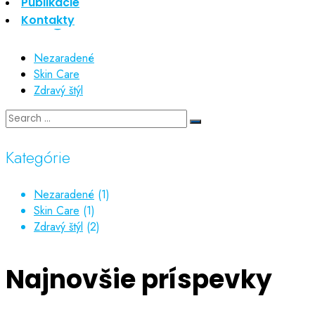
Publikácie
Kategórie
Kontakty
Nezaradené
Skin Care
Zdravý štýl
Kategórie
Nezaradené
(1)
Skin Care
(1)
Zdravý štýl
(2)
Najnovšie príspevky