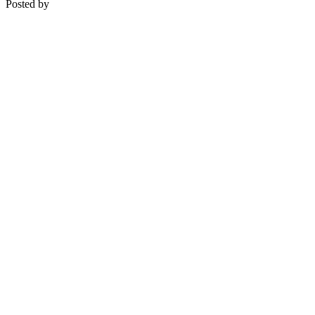
Posted by
Medipsyche
Košecká 32/25, Ilava
0948 274 721 – objednávky