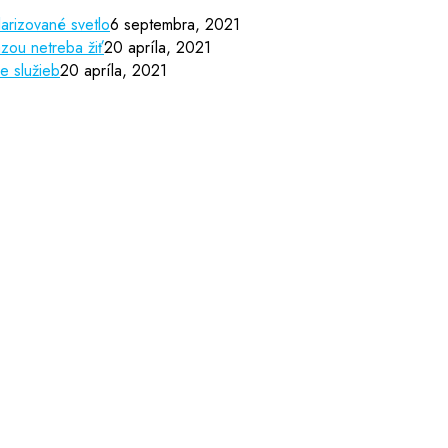
arizované svetlo
6 septembra, 2021
zou netreba žiť
20 apríla, 2021
e služieb
20 apríla, 2021