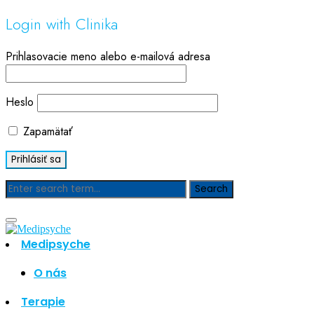
Login with Clinika
Prihlasovacie meno alebo e-mailová adresa
Heslo
Zapamätať
Blog
Medipsyche
Hľadať
Hľadať
O nás
Najnovšie články
Terapie