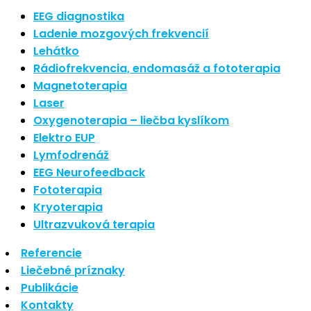
Nové polarizované svetlo
EEG diagnostika
So psoriázou netreba žiť
Ladenie mozgových frekvencií
Rozšírenie služieb
Lehátko
Hudba a vývoj mozgu
Rádiofrekvencia, endomasáž a fototerapia
Magnetoterapia
Najnovšie komentáre
Laser
Oxygenoterapia – liečba kyslíkom
Žiadne komentáre na zobrazenie.
Elektro EUP
Archív
Lymfodrenáž
EEG Neurofeedback
september 2021
Fototerapia
apríl 2021
Kryoterapia
august 2020
Ultrazvuková terapia
Kategórie
Referencie
Liečebné príznaky
Nezaradené
Publikácie
Skin Care
Kontakty
Zdravý štýl