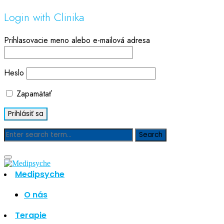
Login with Clinika
Prihlasovacie meno alebo e-mailová adresa
Heslo
Zapamätať
Blog
Medipsyche
Hľadať
Hľadať
O nás
Najnovšie články
Terapie