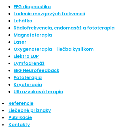
Nové polarizované svetlo
EEG diagnostika
So psoriázou netreba žiť
Ladenie mozgových frekvencií
Rozšírenie služieb
Lehátko
Hudba a vývoj mozgu
Rádiofrekvencia, endomasáž a fototerapia
Magnetoterapia
Najnovšie komentáre
Laser
Oxygenoterapia – liečba kyslíkom
Žiadne komentáre na zobrazenie.
Elektro EUP
Archív
Lymfodrenáž
EEG Neurofeedback
september 2021
Fototerapia
apríl 2021
Kryoterapia
august 2020
Ultrazvuková terapia
Kategórie
Referencie
Liečebné príznaky
Nezaradené
Publikácie
Skin Care
Kontakty
Zdravý štýl