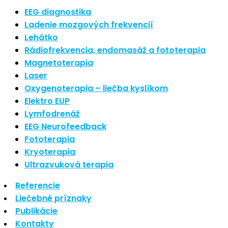
Nové polarizované svetlo
EEG diagnostika
Ladenie mozgových frekvencií
So psoriázou netreba žiť
Lehátko
Rozšírenie služieb
Rádiofrekvencia, endomasáž a fototerapia
Hudba a vývoj mozgu
Magnetoterapia
Laser
Oxygenoterapia – liečba kyslíkom
Najnovšie komentáre
Elektro EUP
Lymfodrenáž
Žiadne komentáre na zobrazenie.
EEG Neurofeedback
Archív
Fototerapia
Kryoterapia
september 2021
Ultrazvuková terapia
apríl 2021
Referencie
august 2020
Liečebné príznaky
Kategórie
Publikácie
Kontakty