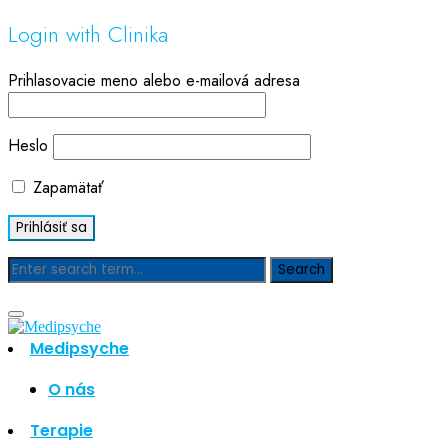
Login with Clinika
Prihlasovacie meno alebo e-mailová adresa
Heslo
Zapamätať
Blog
Medipsyche
Hľadať
Hľadať
O nás
Najnovšie články
Terapie