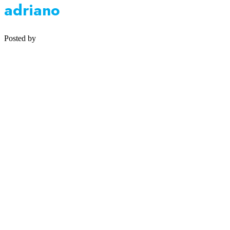
adriano
Posted by
Medipsyche
Košecká 32/25, Ilava