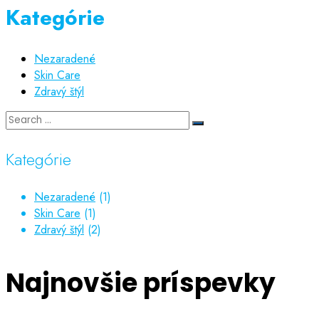
Kategórie
Nezaradené
Skin Care
Zdravý štýl
Kategórie
Nezaradené
(1)
Skin Care
(1)
Zdravý štýl
(2)
Najnovšie príspevky