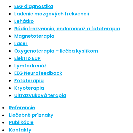
Najnovšie články
EEG diagnostika
Ladenie mozgových frekvencií
Lehátko
Nové polarizované svetlo
Rádiofrekvencia, endomasáž a fototerapia
So psoriázou netreba žiť
Magnetoterapia
Rozšírenie služieb
Hudba a vývoj mozgu
Laser
Oxygenoterapia – liečba kyslíkom
Najnovšie komentáre
Elektro EUP
Lymfodrenáž
EEG Neurofeedback
Žiadne komentáre na zobrazenie.
Fototerapia
Kryoterapia
Archív
Ultrazvuková terapia
Referencie
september 2021
Liečebné príznaky
apríl 2021
Publikácie
august 2020
Kontakty