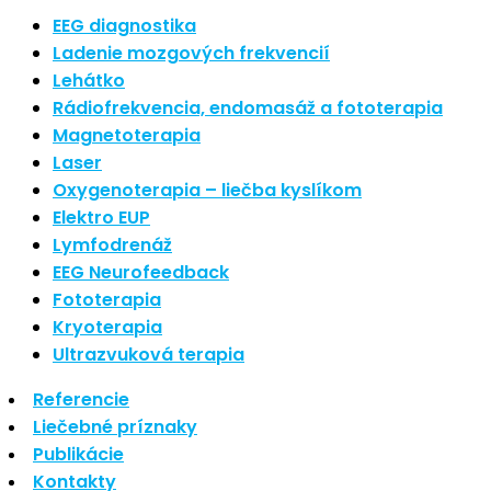
Nové polarizované svetlo
EEG diagnostika
So psoriázou netreba žiť
Ladenie mozgových frekvencií
Rozšírenie služieb
Lehátko
Hudba a vývoj mozgu
Rádiofrekvencia, endomasáž a fototerapia
Magnetoterapia
Najnovšie komentáre
Laser
Oxygenoterapia – liečba kyslíkom
Žiadne komentáre na zobrazenie.
Elektro EUP
Archív
Lymfodrenáž
EEG Neurofeedback
september 2021
Fototerapia
apríl 2021
Kryoterapia
august 2020
Ultrazvuková terapia
Kategórie
Referencie
Liečebné príznaky
Nezaradené
Publikácie
Skin Care
Kontakty
Zdravý štýl