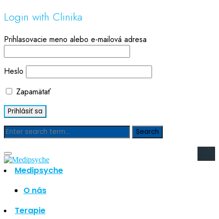
Login with Clinika
Prihlasovacie meno alebo e-mailová adresa
Heslo
Zapamätať
Blog
Medipsyche
Hľadať
Hľadať
O nás
Najnovšie články
Terapie