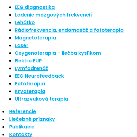
Nové polarizované svetlo
EEG diagnostika
So psoriázou netreba žiť
Ladenie mozgových frekvencií
Rozšírenie služieb
Lehátko
Hudba a vývoj mozgu
Rádiofrekvencia, endomasáž a fototerapia
Magnetoterapia
Najnovšie komentáre
Laser
Oxygenoterapia – liečba kyslíkom
Žiadne komentáre na zobrazenie.
Elektro EUP
Archív
Lymfodrenáž
EEG Neurofeedback
september 2021
Fototerapia
apríl 2021
Kryoterapia
august 2020
Ultrazvuková terapia
Kategórie
Referencie
Liečebné príznaky
Nezaradené
Publikácie
Skin Care
Kontakty
Zdravý štýl