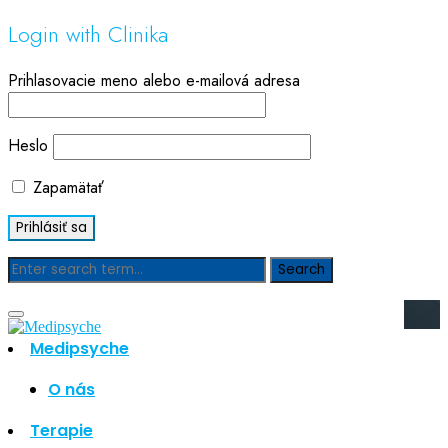
Login with Clinika
Prihlasovacie meno alebo e-mailová adresa
Heslo
Zapamätať
Blog
Medipsyche
Hľadať
Hľadať
O nás
Najnovšie články
Terapie