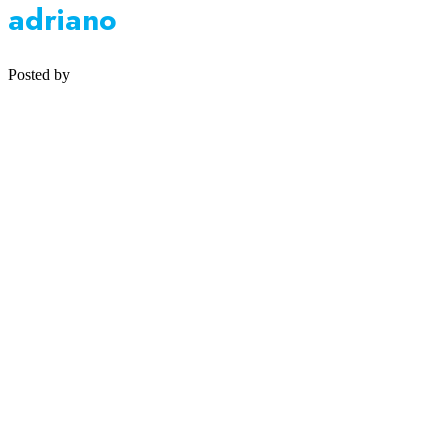
adriano
Posted by
Medipsyche
Košecká 32/25, Ilava