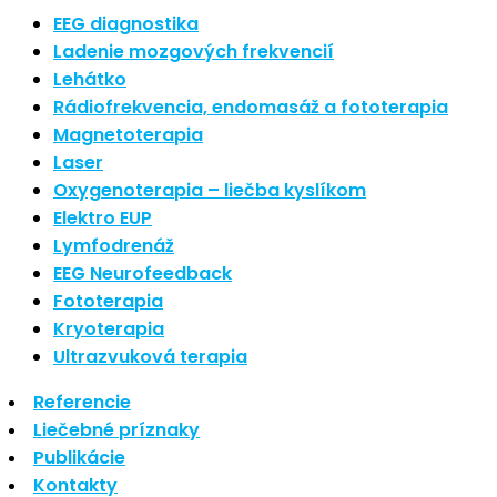
Najnovšie články
EEG diagnostika
Ladenie mozgových frekvencií
Lehátko
Nové polarizované svetlo
Rádiofrekvencia, endomasáž a fototerapia
So psoriázou netreba žiť
Magnetoterapia
Rozšírenie služieb
Hudba a vývoj mozgu
Laser
Oxygenoterapia – liečba kyslíkom
Najnovšie komentáre
Elektro EUP
Lymfodrenáž
EEG Neurofeedback
Žiadne komentáre na zobrazenie.
Fototerapia
Kryoterapia
Archív
Ultrazvuková terapia
Referencie
september 2021
Liečebné príznaky
apríl 2021
Publikácie
august 2020
Kontakty