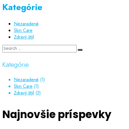
Kategórie
Nezaradené
Skin Care
Zdravý štýl
Kategórie
Nezaradené
(1)
Skin Care
(1)
Zdravý štýl
(2)
Najnovšie príspevky