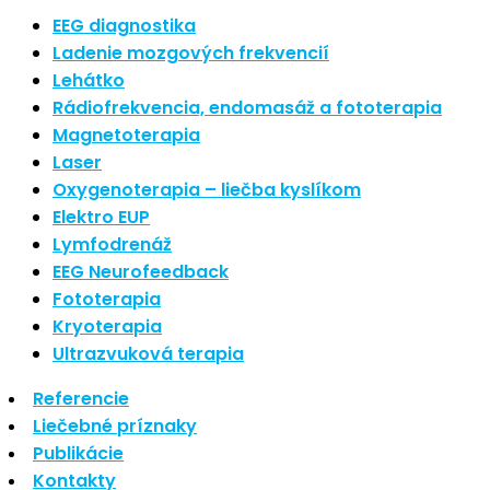
Nové polarizované svetlo
EEG diagnostika
So psoriázou netreba žiť
Ladenie mozgových frekvencií
Rozšírenie služieb
Lehátko
Hudba a vývoj mozgu
Rádiofrekvencia, endomasáž a fototerapia
Magnetoterapia
Najnovšie komentáre
Laser
Oxygenoterapia – liečba kyslíkom
Žiadne komentáre na zobrazenie.
Elektro EUP
Archív
Lymfodrenáž
EEG Neurofeedback
september 2021
Fototerapia
apríl 2021
Kryoterapia
august 2020
Ultrazvuková terapia
Kategórie
Referencie
Liečebné príznaky
Nezaradené
Publikácie
Skin Care
Kontakty
Zdravý štýl