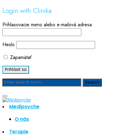
Login with Clinika
Prihlasovacie meno alebo e-mailová adresa
Heslo
Zapamätať
Blog
Medipsyche
Hľadať
Hľadať
O nás
Najnovšie články
Terapie