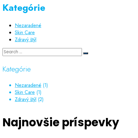
Kategórie
Nezaradené
Skin Care
Zdravý štýl
Kategórie
Nezaradené
(1)
Skin Care
(1)
Zdravý štýl
(2)
Najnovšie príspevky