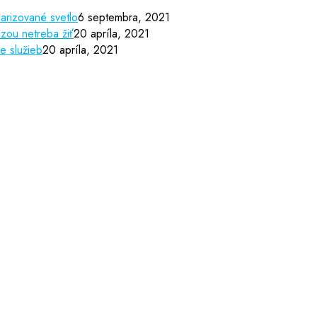
arizované svetlo
6 septembra, 2021
zou netreba žiť
20 apríla, 2021
e služieb
20 apríla, 2021