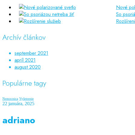
Nové pol
So psoriá
Rozšíreni
Archív článkov
september 2021
apríl 2021
august 2020
Populárne tagy
Nemocnica
Vyšetrenie
22 januára, 2025
adriano