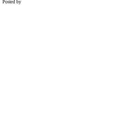
Posted by
Medipsyche
Košecká 32/25, Ilava
0948 274 721 – objednávky