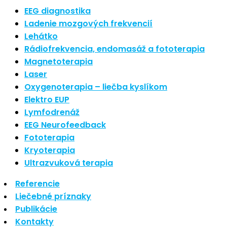
Najnovšie články
EEG diagnostika
Ladenie mozgových frekvencií
Lehátko
Nové polarizované svetlo
Rádiofrekvencia, endomasáž a fototerapia
So psoriázou netreba žiť
Magnetoterapia
Rozšírenie služieb
Hudba a vývoj mozgu
Laser
Oxygenoterapia – liečba kyslíkom
Najnovšie komentáre
Elektro EUP
Lymfodrenáž
EEG Neurofeedback
Žiadne komentáre na zobrazenie.
Fototerapia
Kryoterapia
Archív
Ultrazvuková terapia
Referencie
september 2021
Liečebné príznaky
apríl 2021
Publikácie
august 2020
Kontakty