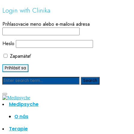
Login with Clinika
Prihlasovacie meno alebo e-mailová adresa
Heslo
Zapamätať
Blog
Medipsyche
Hľadať
Hľadať
O nás
Najnovšie články
Terapie