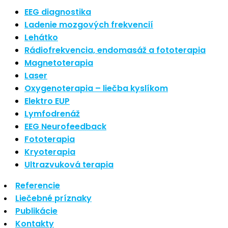
Nové polarizované svetlo
EEG diagnostika
So psoriázou netreba žiť
Ladenie mozgových frekvencií
Rozšírenie služieb
Lehátko
Hudba a vývoj mozgu
Rádiofrekvencia, endomasáž a fototerapia
Magnetoterapia
Najnovšie komentáre
Laser
Oxygenoterapia – liečba kyslíkom
Žiadne komentáre na zobrazenie.
Elektro EUP
Archív
Lymfodrenáž
EEG Neurofeedback
september 2021
Fototerapia
apríl 2021
Kryoterapia
august 2020
Ultrazvuková terapia
Kategórie
Referencie
Liečebné príznaky
Nezaradené
Publikácie
Skin Care
Kontakty
Zdravý štýl