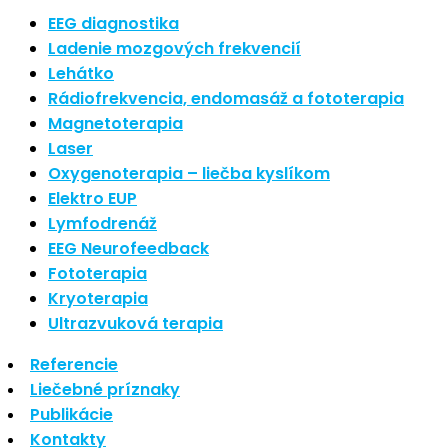
Nové polarizované svetlo
EEG diagnostika
Ladenie mozgových frekvencií
So psoriázou netreba žiť
Lehátko
Rozšírenie služieb
Rádiofrekvencia, endomasáž a fototerapia
Hudba a vývoj mozgu
Magnetoterapia
Laser
Oxygenoterapia – liečba kyslíkom
Najnovšie komentáre
Elektro EUP
Lymfodrenáž
Žiadne komentáre na zobrazenie.
EEG Neurofeedback
Archív
Fototerapia
Kryoterapia
september 2021
Ultrazvuková terapia
apríl 2021
Referencie
august 2020
Liečebné príznaky
Kategórie
Publikácie
Kontakty