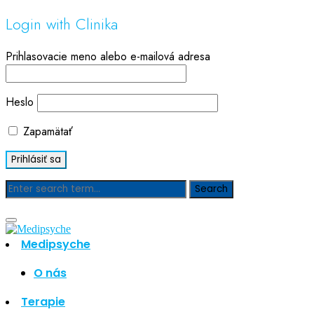
Login with Clinika
Prihlasovacie meno alebo e-mailová adresa
Heslo
Zapamätať
Blog
Medipsyche
Hľadať
Hľadať
O nás
Najnovšie články
Terapie