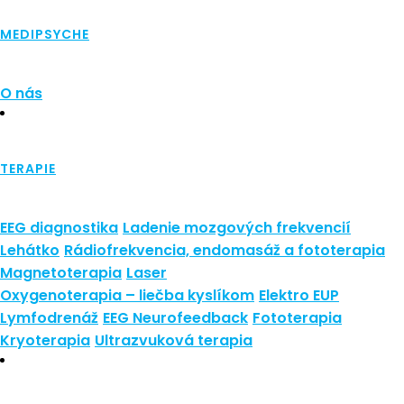
Najnovšie články
MEDIPSYCHE
Nové polarizované svetlo
So psoriázou netreba žiť
O nás
Rozšírenie služieb
Hudba a vývoj mozgu
Najnovšie komentáre
TERAPIE
Žiadne komentáre na zobrazenie.
EEG diagnostika
Ladenie mozgových frekvencií
Archív
Lehátko
Rádiofrekvencia, endomasáž a fototerapia
Magnetoterapia
Laser
september 2021
Oxygenoterapia – liečba kyslíkom
Elektro EUP
apríl 2021
Lymfodrenáž
EEG Neurofeedback
Fototerapia
august 2020
Kryoterapia
Ultrazvuková terapia
Kategórie