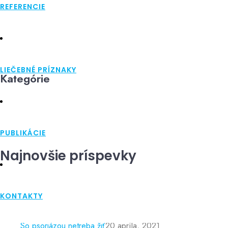
REFERENCIE
Nezaradené
Skin Care
Zdravý štýl
LIEČEBNÉ PRÍZNAKY
Kategórie
Nezaradené
(1)
Skin Care
(1)
Zdravý štýl
(2)
PUBLIKÁCIE
Najnovšie príspevky
KONTAKTY
Nové polarizované svetlo
6 septembra, 2021
So psoriázou netreba žiť
20 apríla, 2021