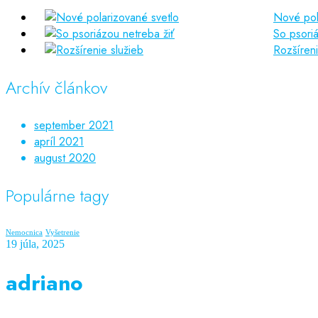
Nové pol
So psoriá
Rozšíreni
Archív článkov
september 2021
apríl 2021
august 2020
Populárne tagy
Nemocnica
Vyšetrenie
19 júla, 2025
adriano