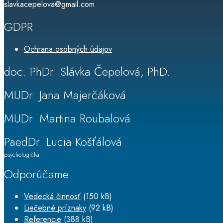
slavkacepelova@gmail.com
GDPR
Ochrana osobných údajov
doc. PhDr. Slávka Čepelová, PhD.
MUDr. Jana Majerčáková
MUDr. Martina Roubalová
PaedDr. Lucia Košťálová
psychologička
Odporúčame
Vedecká činnosť
(150 kB)
Liečebné príznaky
(92 kB)
Referencie
(388 kB)