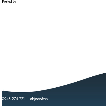
Posted by
Medipsyche
Košecká 32/25, Ilava
0948 274 721 – objednávky