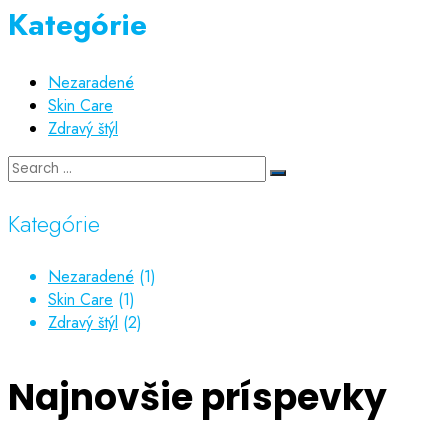
Kategórie
Nezaradené
Skin Care
Zdravý štýl
Kategórie
Nezaradené
(1)
Skin Care
(1)
Zdravý štýl
(2)
Najnovšie príspevky