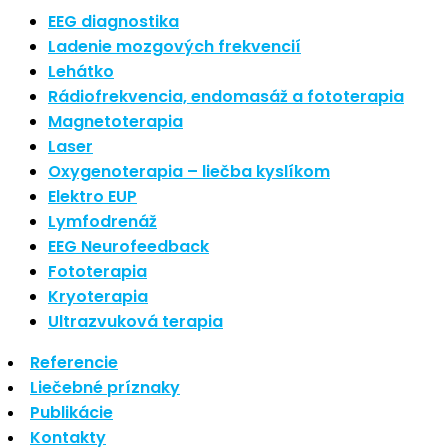
Najnovšie články
EEG diagnostika
Ladenie mozgových frekvencií
Lehátko
Nové polarizované svetlo
Rádiofrekvencia, endomasáž a fototerapia
So psoriázou netreba žiť
Magnetoterapia
Rozšírenie služieb
Hudba a vývoj mozgu
Laser
Oxygenoterapia – liečba kyslíkom
Najnovšie komentáre
Elektro EUP
Lymfodrenáž
EEG Neurofeedback
Žiadne komentáre na zobrazenie.
Fototerapia
Kryoterapia
Archív
Ultrazvuková terapia
Referencie
september 2021
Liečebné príznaky
apríl 2021
Publikácie
august 2020
Kontakty