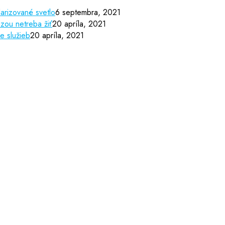
arizované svetlo
6 septembra, 2021
zou netreba žiť
20 apríla, 2021
e služieb
20 apríla, 2021