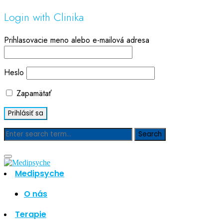
Login with Clinika
Prihlasovacie meno alebo e-mailová adresa
Heslo
Zapamätať
Blog
Medipsyche
Hľadať
Hľadať
O nás
Najnovšie články
Terapie