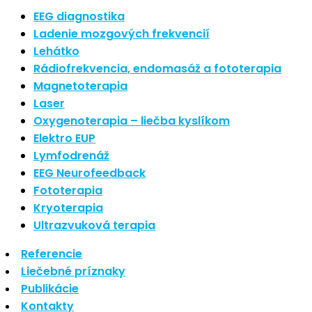
Nové polarizované svetlo
EEG diagnostika
So psoriázou netreba žiť
Ladenie mozgových frekvencií
Rozšírenie služieb
Lehátko
Hudba a vývoj mozgu
Rádiofrekvencia, endomasáž a fototerapia
Magnetoterapia
Najnovšie komentáre
Laser
Oxygenoterapia – liečba kyslíkom
Žiadne komentáre na zobrazenie.
Elektro EUP
Archív
Lymfodrenáž
EEG Neurofeedback
september 2021
Fototerapia
apríl 2021
Kryoterapia
august 2020
Ultrazvuková terapia
Kategórie
Referencie
Liečebné príznaky
Nezaradené
Publikácie
Skin Care
Kontakty
Zdravý štýl