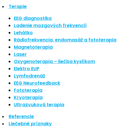
Nové polarizované svetlo
Terapie
So psoriázou netreba žiť
EEG diagnostika
Rozšírenie služieb
Ladenie mozgových frekvencií
Hudba a vývoj mozgu
Lehátko
Najnovšie komentáre
Rádiofrekvencia, endomasáž a fototerapia
Magnetoterapia
Žiadne komentáre na zobrazenie.
Laser
Oxygenoterapia – liečba kyslíkom
Archív
Elektro EUP
Lymfodrenáž
september 2021
apríl 2021
EEG Neurofeedback
august 2020
Fototerapia
Kryoterapia
Kategórie
Ultrazvuková terapia
Nezaradené
Referencie
Skin Care
Liečebné príznaky
Zdravý štýl