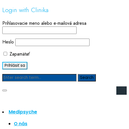
Login with Clinika
Prihlasovacie meno alebo e-mailová adresa
Heslo
Zapamätať
Blog
Hľadať
Hľadať
Medipsyche
Najnovšie články
O nás