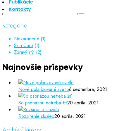
Publikácie
Kontakty
Kategórie
Nezaradené
(1)
Skin Care
(1)
Zdravý štýl
(2)
Najnovšie príspevky
Nové polarizované svetlo
6 septembra, 2021
So psoriázou netreba žiť
20 apríla, 2021
Rozšírenie služieb
20 apríla, 2021
Archív článkov