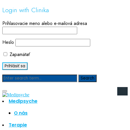
Login with Clinika
Prihlasovacie meno alebo e-mailová adresa
Heslo
Zapamätať
Blog
Medipsyche
Hľadať
Hľadať
O nás
Najnovšie články
Terapie