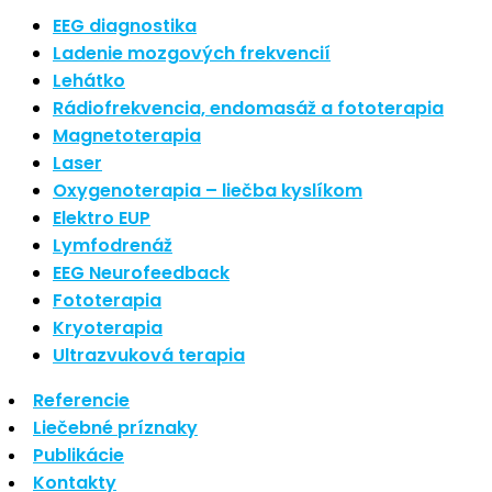
Nové polarizované svetlo
EEG diagnostika
So psoriázou netreba žiť
Ladenie mozgových frekvencií
Rozšírenie služieb
Lehátko
Hudba a vývoj mozgu
Rádiofrekvencia, endomasáž a fototerapia
Magnetoterapia
Najnovšie komentáre
Laser
Oxygenoterapia – liečba kyslíkom
Žiadne komentáre na zobrazenie.
Elektro EUP
Archív
Lymfodrenáž
EEG Neurofeedback
september 2021
Fototerapia
apríl 2021
Kryoterapia
august 2020
Ultrazvuková terapia
Kategórie
Referencie
Liečebné príznaky
Nezaradené
Publikácie
Skin Care
Kontakty
Zdravý štýl