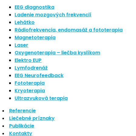
Nové polarizované svetlo
EEG diagnostika
So psoriázou netreba žiť
Ladenie mozgových frekvencií
Rozšírenie služieb
Lehátko
Hudba a vývoj mozgu
Rádiofrekvencia, endomasáž a fototerapia
Magnetoterapia
Najnovšie komentáre
Laser
Oxygenoterapia – liečba kyslíkom
Žiadne komentáre na zobrazenie.
Elektro EUP
Archív
Lymfodrenáž
EEG Neurofeedback
september 2021
Fototerapia
apríl 2021
Kryoterapia
august 2020
Ultrazvuková terapia
Kategórie
Referencie
Liečebné príznaky
Nezaradené
Publikácie
Skin Care
Kontakty
Zdravý štýl