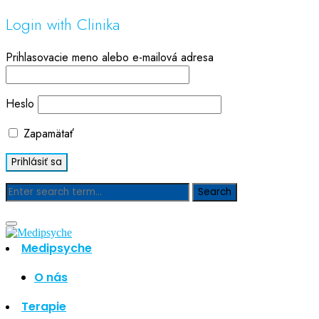
Login with Clinika
Prihlasovacie meno alebo e-mailová adresa
Heslo
Zapamätať
Blog
Medipsyche
Hľadať
Hľadať
O nás
Najnovšie články
Terapie