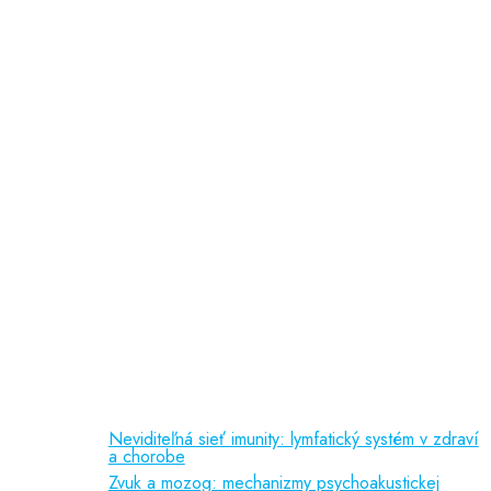
Ochrana osobných údajov
doc. PhDr. Slávka Čepelová, PhD.
MUDr. Jana Majerčáková
MUDr. Martina Roubalová
PaedDr. Lucia Košťálová
psychologička
Odporúčame
Vedecká činnosť
(150 kB)
Liečebné príznaky
(92 kB)
Referencie
(388 kB)
Publikačná činnosť
Neviditeľná sieť imunity: lymfatický systém v zdraví
a chorobe
Zvuk a mozog: mechanizmy psychoakustickej