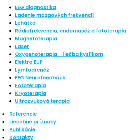
Nové polarizované svetlo
EEG diagnostika
So psoriázou netreba žiť
Ladenie mozgových frekvencií
Rozšírenie služieb
Lehátko
Hudba a vývoj mozgu
Rádiofrekvencia, endomasáž a fototerapia
Magnetoterapia
Najnovšie komentáre
Laser
Oxygenoterapia – liečba kyslíkom
Žiadne komentáre na zobrazenie.
Elektro EUP
Archív
Lymfodrenáž
EEG Neurofeedback
september 2021
Fototerapia
apríl 2021
Kryoterapia
august 2020
Ultrazvuková terapia
Kategórie
Referencie
Liečebné príznaky
Nezaradené
Publikácie
Skin Care
Kontakty
Zdravý štýl