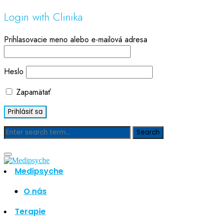
Login with Clinika
Prihlasovacie meno alebo e-mailová adresa
Heslo
Zapamätať
Blog
Medipsyche
Hľadať
Hľadať
O nás
Najnovšie články
Terapie