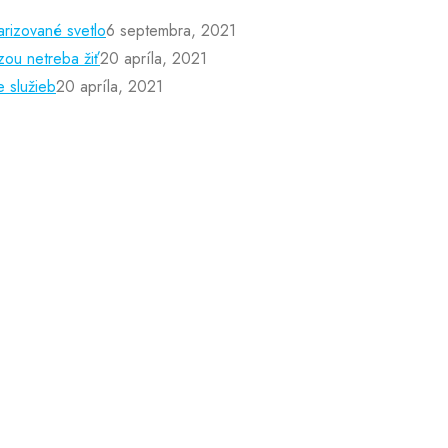
rizované svetlo
6 septembra, 2021
zou netreba žiť
20 apríla, 2021
e služieb
20 apríla, 2021