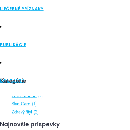
apríl 2021
august 2020
LIEČEBNÉ PRÍZNAKY
Kategórie
Nezaradené
PUBLIKÁCIE
Skin Care
Zdravý štýl
Kategórie
KONTAKTY
Nezaradené
(1)
Skin Care
(1)
Zdravý štýl
(2)
Najnovšie príspevky