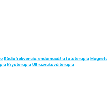
ko
Rádiofrekvencia, endomasáž a fototerapia
Magneto
pia
Kryoterapia
Ultrazvuková terapia