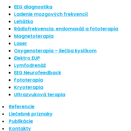
Nové polarizované svetlo
EEG diagnostika
So psoriázou netreba žiť
Ladenie mozgových frekvencií
Rozšírenie služieb
Lehátko
Hudba a vývoj mozgu
Rádiofrekvencia, endomasáž a fototerapia
Magnetoterapia
Najnovšie komentáre
Laser
Oxygenoterapia – liečba kyslíkom
Žiadne komentáre na zobrazenie.
Elektro EUP
Archív
Lymfodrenáž
EEG Neurofeedback
september 2021
Fototerapia
apríl 2021
Kryoterapia
august 2020
Ultrazvuková terapia
Kategórie
Referencie
Liečebné príznaky
Nezaradené
Publikácie
Skin Care
Kontakty
Zdravý štýl