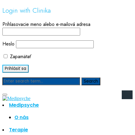
Login with Clinika
Prihlasovacie meno alebo e-mailová adresa
Heslo
Zapamätať
Blog
Medipsyche
Hľadať
Hľadať
O nás
Najnovšie články
Terapie