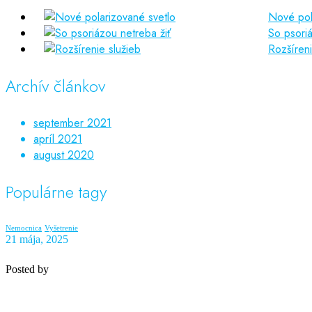
Nové pol
So psoriá
Rozšíreni
Archív článkov
september 2021
apríl 2021
august 2020
Populárne tagy
Nemocnica
Vyšetrenie
21 mája, 2025
Posted by