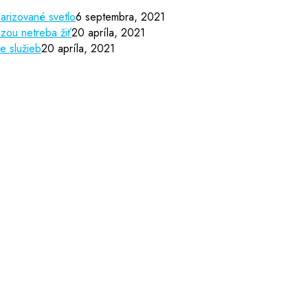
arizované svetlo
6 septembra, 2021
zou netreba žiť
20 apríla, 2021
e služieb
20 apríla, 2021