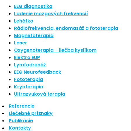
Najnovšie články
EEG diagnostika
Ladenie mozgových frekvencií
Lehátko
Nové polarizované svetlo
Rádiofrekvencia, endomasáž a fototerapia
So psoriázou netreba žiť
Magnetoterapia
Rozšírenie služieb
Hudba a vývoj mozgu
Laser
Oxygenoterapia – liečba kyslíkom
Najnovšie komentáre
Elektro EUP
Lymfodrenáž
EEG Neurofeedback
Žiadne komentáre na zobrazenie.
Fototerapia
Kryoterapia
Archív
Ultrazvuková terapia
Referencie
september 2021
Liečebné príznaky
apríl 2021
Publikácie
august 2020
Kontakty