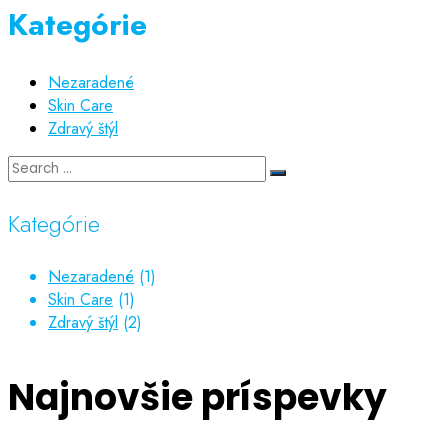
Kategórie
Nezaradené
Skin Care
Zdravý štýl
Kategórie
Nezaradené
(1)
Skin Care
(1)
Zdravý štýl
(2)
Najnovšie príspevky